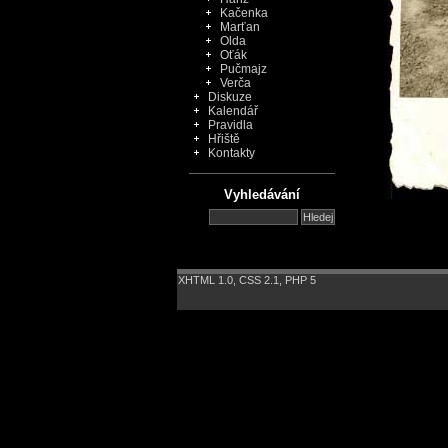
Kačenka
Marťan
Olda
Oťák
Pučmajz
Verča
Diskuze
Kalendář
Pravidla
Hřiště
Kontakty
Vyhledávání
XHTML 1.0
,
CSS 2.1
,
PHP 5