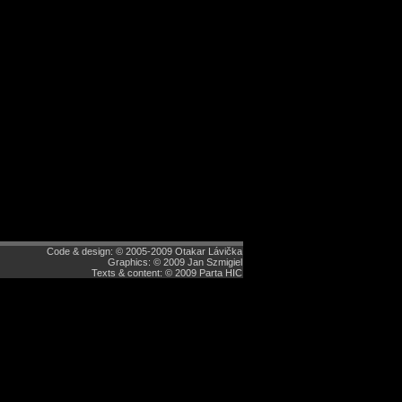
Code & design: © 2005-2009 Otakar Lávička
Graphics: © 2009 Jan Szmigiel
Texts & content: © 2009 Parta HIC